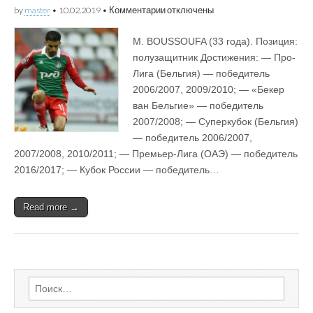
к
by
master
•
10.02.2019
•
Комментарии
отключены
записи
Лидеры
M. BOUSSOUFA (33 года). Позиция:
сборных
участников
полузащитник Достижения: — Про-
ЧМ2018.
Лига (Бельгия) — победитель
Марокко.
M.
2006/2007, 2009/2010; — «Бекер
BOUSSOUFA
ван Бельгие» — победитель
2007/2008; — Суперкубок (Бельгия)
— победитель 2006/2007,
2007/2008, 2010/2011; — Премьер-Лига (ОАЭ) — победитель
2016/2017; — Кубок России — победитель…
Read more →
Найти: