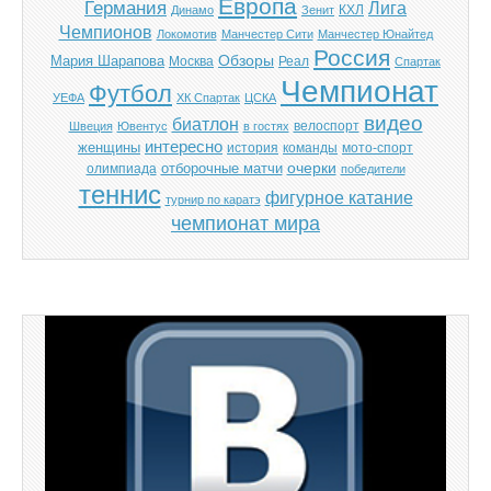
Европа
Германия
Лига
КХЛ
Динамо
Зенит
Чемпионов
Локомотив
Манчестер Сити
Манчестер Юнайтед
Россия
Обзоры
Мария Шарапова
Москва
Реал
Спартак
Чемпионат
Футбол
УЕФА
ХК Спартак
ЦСКА
видео
биатлон
велоспорт
Швеция
Ювентус
в гостях
интересно
женщины
история
команды
мото-спорт
отборочные матчи
очерки
олимпиада
победители
теннис
фигурное катание
турнир по каратэ
чемпионат мира