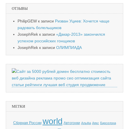
ОТЗЫВЫ
PhilipGEW
к записи
Ризван Уциев: Хочется чаще
радовать болельщиков
JosephRek
к записи
«Дакар-2013» закончился
успехом российских гонщиков
JosephRek
к записи
ОЛИМПИАДА
МЕТКИ
world
Cборная России
Автогонки
Альфа
Аякс
Барселона