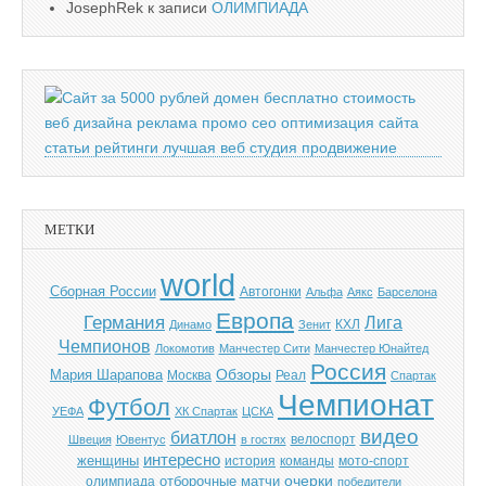
JosephRek
к записи
ОЛИМПИАДА
МЕТКИ
world
Cборная России
Автогонки
Альфа
Аякс
Барселона
Европа
Германия
Лига
КХЛ
Динамо
Зенит
Чемпионов
Локомотив
Манчестер Сити
Манчестер Юнайтед
Россия
Обзоры
Мария Шарапова
Москва
Реал
Спартак
Чемпионат
Футбол
УЕФА
ХК Спартак
ЦСКА
видео
биатлон
велоспорт
Швеция
Ювентус
в гостях
интересно
женщины
история
команды
мото-спорт
отборочные матчи
очерки
олимпиада
победители