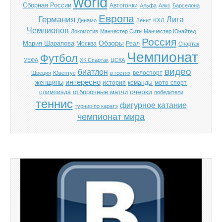
world
Cборная России
Автогонки
Альфа
Аякс
Барселона
Европа
Германия
Лига
КХЛ
Динамо
Зенит
Чемпионов
Локомотив
Манчестер Сити
Манчестер Юнайтед
Россия
Обзоры
Мария Шарапова
Москва
Реал
Спартак
Чемпионат
Футбол
УЕФА
ХК Спартак
ЦСКА
видео
биатлон
велоспорт
Швеция
Ювентус
в гостях
интересно
женщины
история
команды
мото-спорт
отборочные матчи
очерки
олимпиада
победители
теннис
фигурное катание
турнир по каратэ
чемпионат мира