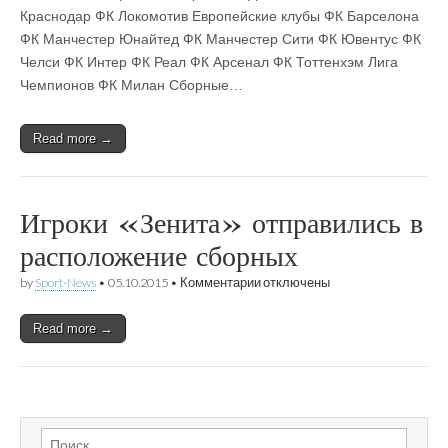
Краснодар ФК Локомотив Европейские клубы ФК Барселона
ФК Манчестер Юнайтед ФК Манчестер Сити ФК Ювентус ФК
Челси ФК Интер ФК Реал ФК Арсенал ФК Тоттенхэм Лига
Чемпионов ФК Милан Сборные…
Read more →
Игроки «Зенита» отправились в
расположение сборных
к
by
Sport-News
•
05.10.2015
•
Комментарии
отключены
записи
Игроки
Read more →
«Зенита»
отправились
в
расположение
сборных
Найти: