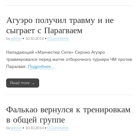
Агуэро получил травму и не
сыграет с Парагваем
by
admin
•
10.10.2016
•
0 Comments
Нападающий «Манчестер Сити» Серхио Агуэро
травмировался перед матче отборочного турнира ЧМ против
Парагвая.
Подробнее…
Read more →
Фалькао вернулся к тренировкам
в общей группе
by
admin
•
10.10.2016
•
0 Comments