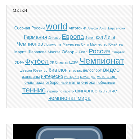
МЕТКИ
world
Cборная России
Автогонки
Альфа
Аякс
Барселона
Европа
Германия
Лига
КХЛ
Динамо
Зенит
Чемпионов
Локомотив
Манчестер Сити
Манчестер Юнайтед
Россия
Обзоры
Мария Шарапова
Москва
Реал
Спартак
Чемпионат
Футбол
УЕФА
ХК Спартак
ЦСКА
видео
биатлон
велоспорт
Швеция
Ювентус
в гостях
интересно
женщины
история
команды
мото-спорт
отборочные матчи
очерки
олимпиада
победители
теннис
фигурное катание
турнир по каратэ
чемпионат мира