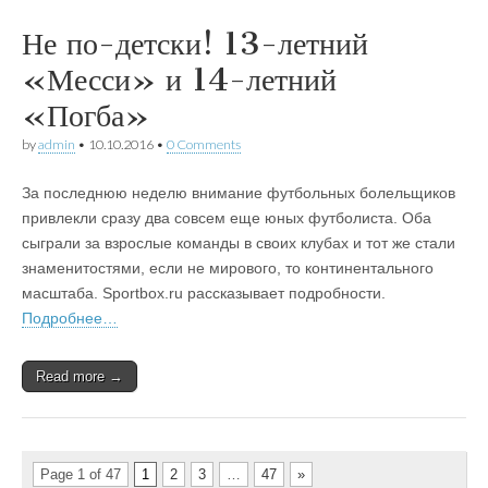
Не по-детски! 13-летний
«Месси» и 14-летний
«Погба»
by
admin
•
10.10.2016
•
0 Comments
За последнюю неделю внимание футбольных болельщиков
привлекли сразу два совсем еще юных футболиста. Оба
сыграли за взрослые команды в своих клубах и тот же стали
знаменитостями, если не мирового, то континентального
масштаба. Sportbox.ru рассказывает подробности.
Подробнее…
Read more →
Page 1 of 47
1
2
3
…
47
»