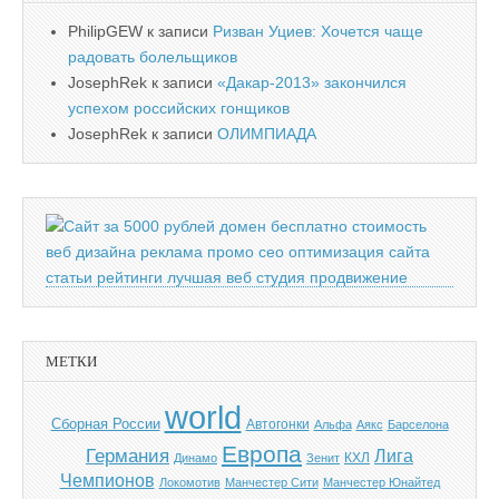
PhilipGEW
к записи
Ризван Уциев: Хочется чаще
радовать болельщиков
JosephRek
к записи
«Дакар-2013» закончился
успехом российских гонщиков
JosephRek
к записи
ОЛИМПИАДА
МЕТКИ
world
Cборная России
Автогонки
Альфа
Аякс
Барселона
Европа
Германия
Лига
КХЛ
Динамо
Зенит
Чемпионов
Локомотив
Манчестер Сити
Манчестер Юнайтед