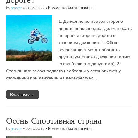
к
by
master
•
28.09.2022
•
Комментарии
отключены
записи
Как
1. Движение по правой стороне
по
правилам
дороги: велосипедист должен ехать
должен
по правой стороне дороги с
двигаться
велосипедист
течением движения. 2. Обгон:
на
велосипедист может обогнать
дороге?
другого участника движения только
слева (если это допустимо). 3.
Стоп-линия: велосипедиста необходимо остановиться у
стоп-линии при движении на перекрестках…
Read more →
Осень Спортивная страна
к
by
master
•
23.10.2019
•
Комментарии
отключены
записи