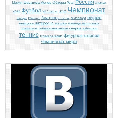
Россия
Обзоры
Мария Шарапова
Москва
Реал
Спартак
Чемпионат
Футбол
УЕФА
ХК Спартак
ЦСКА
видео
биатлон
велоспорт
Швеция
Ювентус
в гостях
интересно
женщины
история
команды
мото-спорт
отборочные матчи
очерки
олимпиада
победители
теннис
фигурное катание
турнир по каратэ
чемпионат мира