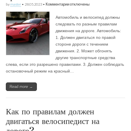
к
by
master
•
28.05.2023
•
Комментарии
отключены
записи
Как
Автомобиль и велосипед должны
должны
двигаться
следовать по разным правилам
автомобиль
движения на дороге. Автомобиль:
и
велосипед
1. Должен двигаться по правой
по
стороне дороги с течением
правилам?
движения. 2. Может обгонять
другие транспортные средства
слева, если это разрешено правилами. 3. Должен соблюдать
остановочный режим на красный…
Read more →
Как по правилам должен
двигаться велосипедист на
дороге?