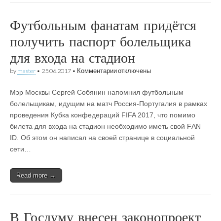
Футбольным фанатам придётся
получить паспорт болельщика
для входа на стадион
к
by
master
•
25.06.2017
•
Комментарии
отключены
записи
Футбольным
Мэр Москвы Сергей Собянин напомнил футбольным
фанатам
придётся
болельщикам, идущим на матч Россия-Португалия в рамках
получить
проведения Кубка конфедераций FIFA 2017, что помимо
паспорт
болельщика
билета для входа на стадион необходимо иметь свой FАN
для
ID. Об этом он написал на своей странице в социальной
входа
сети…
на
стадион
Read more →
В Госдуму внесен законопроект