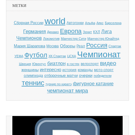
МЕТКИ
world
Cборная России
Автогонки
Альфа
Аякс
Барселона
Европа
Германия
Лига
КХЛ
Динамо
Зенит
Чемпионов
Локомотив
Манчестер Сити
Манчестер Юнайтед
Россия
Обзоры
Мария Шарапова
Москва
Реал
Спартак
Чемпионат
Футбол
УЕФА
ХК Спартак
ЦСКА
видео
биатлон
велоспорт
Швеция
Ювентус
в гостях
интересно
женщины
история
команды
мото-спорт
отборочные матчи
очерки
олимпиада
победители
теннис
фигурное катание
турнир по каратэ
чемпионат мира