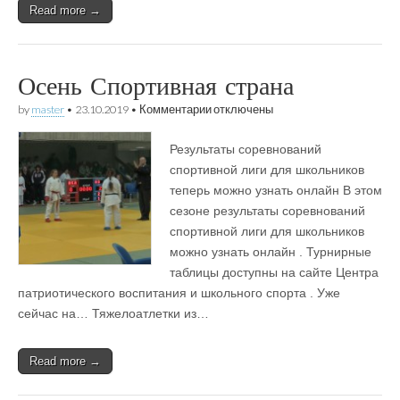
Read more →
Осень Спортивная страна
к
by
master
•
23.10.2019
•
Комментарии
отключены
записи
Осень
Результаты соревнований
Спортивная
страна
спортивной лиги для школьников
теперь можно узнать онлайн В этом
сезоне результаты соревнований
спортивной лиги для школьников
можно узнать онлайн . Турнирные
таблицы доступны на сайте Центра
патриотического воспитания и школьного спорта . Уже
сейчас на… Тяжелоатлетки из…
Read more →