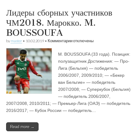
Лидеры сборных участников
ЧМ2018. Марокко. M.
BOUSSOUFA
к
by
master
•
10.02.2019
•
Комментарии
отключены
записи
Лидеры
M. BOUSSOUFA (33 года). Позиция:
сборных
участников
полузащитник Достижения: — Про-
ЧМ2018.
Лига (Бельгия) — победитель
Марокко.
M.
2006/2007, 2009/2010; — «Бекер
BOUSSOUFA
ван Бельгие» — победитель
2007/2008; — Суперкубок (Бельгия)
— победитель 2006/2007,
2007/2008, 2010/2011; — Премьер-Лига (ОАЭ) — победитель
2016/2017; — Кубок России — победитель…
Read more →