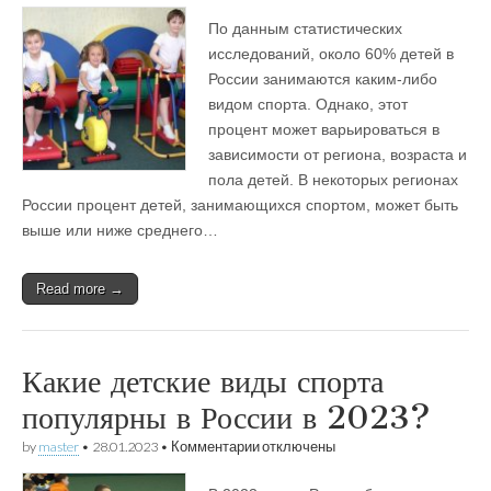
Нужно
По данным статистических
ли
отдавать
исследований, около 60% детей в
ребёнка
России занимаются каким-либо
в
спорт?
видом спорта. Однако, этот
процент может варьироваться в
зависимости от региона, возраста и
пола детей. В некоторых регионах
России процент детей, занимающихся спортом, может быть
выше или ниже среднего…
Read more →
Какие детские виды спорта
популярны в России в 2023?
к
by
master
•
28.01.2023
•
Комментарии
отключены
записи
Какие