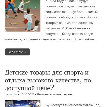
В 2023 году в России будут
детские
виды
популярны следующие детские
спорта
виды спорта: 1. Футбол — самый
популярны
в
популярный вид спорта в России,
России
который занимают в основном
в
мальчики. 2. Хоккей — также
2023?
популярный вид спорта среди
мальчиков, особенно в северных регионах. 3. Баскетбол…
Read more →
Детские товары для спорта и
отдыха высокого качества, по
доступной цене?
к
by
master
•
15.10.2022
•
Комментарии
отключены
записи
Детские
Существует множество магазинов,
товары