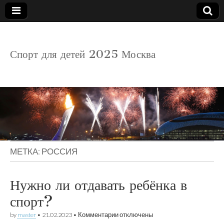
детский
Спорт для детей 2025 Москва
спорт
МЕТКА:
РОССИЯ
Нужно ли отдавать ребёнка в
спорт?
к
by
master
•
21.02.2023
•
Комментарии
отключены
записи