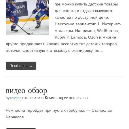
для
где можно купить детские товары
спорта
для спорта и отдыха высокого
и
отдыха
качества по доступной цене.
высокого
Несколько вариантов: 1. Интернет-
качества,
магазины. Например, WildBerries,
по
доступной
KupiVIP, Lamoda, Ozon и многие
цене?
другие предлагают широкий ассортимент детских товаров,
включая спортивную и отдыховую экипировку, по…
Read more →
видео обзор
к
by
master
•
10.09.2020
•
Комментарии
отключены
записи
видео
Чемпионат пройдёт при пустых трибунах, — Станислав
обзор
Черчесов