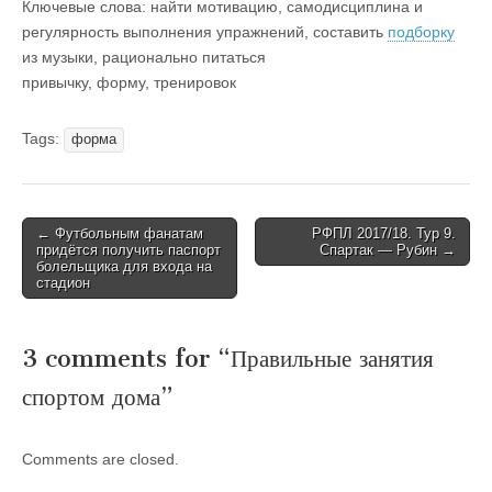
Ключевые слова: найти мотивацию, самодисциплина и
регулярность выполнения упражнений, составить
подборку
из музыки, рационально питаться
привычку, форму, тренировок
Tags:
форма
Post
← Футбольным фанатам
РФПЛ 2017/18. Тур 9.
придётся получить паспорт
Спартак — Рубин →
navigation
болельщика для входа на
стадион
3 comments for “
Правильные занятия
спортом дома
”
Comments are closed.