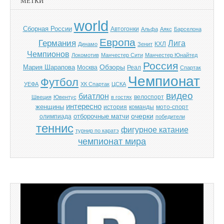
МЕТКИ
world
Cборная России
Автогонки
Альфа
Аякс
Барселона
Европа
Германия
Лига
КХЛ
Динамо
Зенит
Чемпионов
Локомотив
Манчестер Сити
Манчестер Юнайтед
Россия
Обзоры
Мария Шарапова
Москва
Реал
Спартак
Чемпионат
Футбол
УЕФА
ХК Спартак
ЦСКА
видео
биатлон
велоспорт
Швеция
Ювентус
в гостях
интересно
женщины
история
команды
мото-спорт
отборочные матчи
очерки
олимпиада
победители
теннис
фигурное катание
турнир по каратэ
чемпионат мира