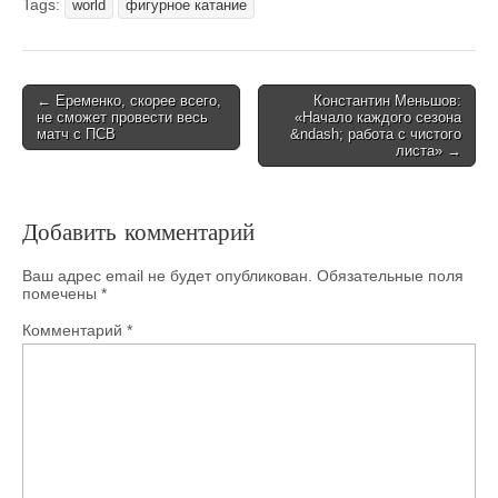
Tags:
world
фигурное катание
Post
← Еременко, скорее всего,
Константин Меньшов:
не сможет провести весь
«Начало каждого сезона
navigation
матч с ПСВ
&ndash; работа с чистого
листа» →
Добавить комментарий
Ваш адрес email не будет опубликован.
Обязательные поля
помечены
*
Комментарий
*