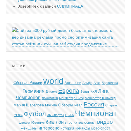
JosephRek
к записи
ОЛИМПИАДА
МЕТКИ
world
Cборная России
Автогонки
Альфа
Аякс
Барселона
Европа
Германия
Лига
КХЛ
Динамо
Зенит
Чемпионов
Локомотив
Манчестер Сити
Манчестер Юнайтед
Россия
Обзоры
Мария Шарапова
Москва
Реал
Спартак
Чемпионат
Футбол
УЕФА
ХК Спартак
ЦСКА
видео
биатлон
велоспорт
Швеция
Ювентус
в гостях
интересно
женщины
история
команды
мото-спорт