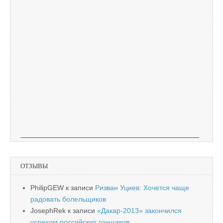
ОТЗЫВЫ
PhilipGEW
к записи
Ризван Уциев: Хочется чаще
радовать болельщиков
JosephRek
к записи
«Дакар-2013» закончился
успехом российских гонщиков