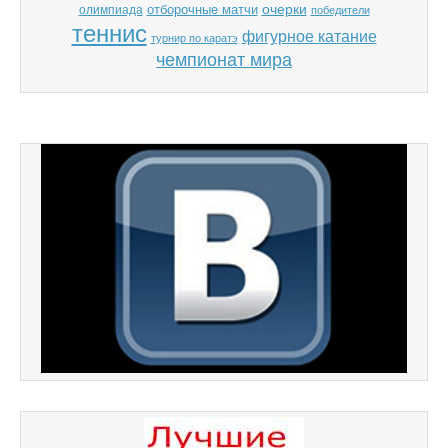
отборочные матчи
очерки
олимпиада
победители
теннис
фигурное катание
турнир по каратэ
чемпионат мира